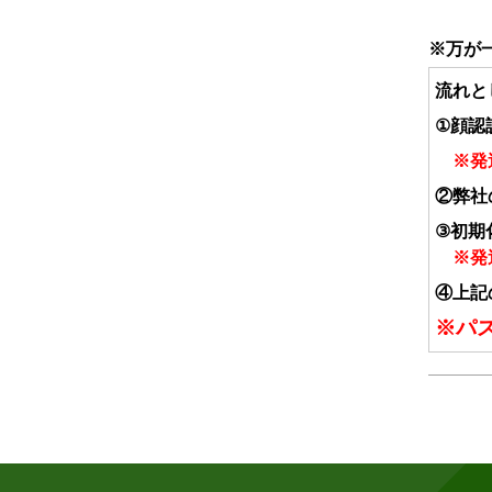
※万が
流れと
①顔認
※発送
②弊社
③初期
※発送
④上記
※パ