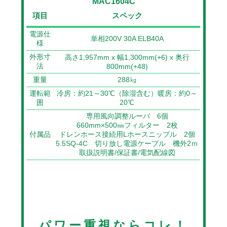
MAC1604C
項目
スペック
電源仕
単相200V 30A ELB40A
様
外形寸
高さ1,957mm x 幅1,300mm(+6) x 奥行
法
800mm(+48)
重量
288㎏
運転範
冷房：約21～30℃（除湿含む）暖房：約0～
囲
20℃
専用風向調整ルーバ 6個
660mm×500㎜フィルター 2枚
付属品
ドレンホース接続用Lホースニップル 2個
5.5SQ-4C 切り放し電源ケーブル 機外2ｍ
取扱説明書/保証書/電気配線図
パワー重視ならコレ！