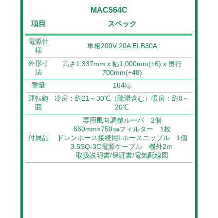
MAC564C
項目
スペック
電源仕
単相200V 20A ELB30A
様
外形寸
高さ1,337mm x 幅1,000mm(+6) x 奥行
法
700mm(+48)
重量
164㎏
運転範
冷房：約21～30℃（除湿含む）暖房：約0～
囲
20℃
専用風向調整ルーバ 2個
660mm×750㎜フィルター 1枚
付属品
ドレンホース接続用Lホースニップル 1個
3.5SQ-3C電源ケーブル 機外2ｍ
取扱説明書/保証書/電気配線図